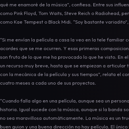
qué me enamoré de la música”, confiesa. Entre sus influe
como Pink Floyd, Tom Waits, Steve Reich o Radiohead, per
como Kae Tempest o Black Midi. “Soy bastante variadito”,
“Si me envían la película a casa la veo en la tele familiar
acordes que se me ocurren. Y esas primeras composicione
son fruto de lo que me ha provocado lo que he visto. En el 
un recurso muy breve, hasta que se empiezan a articular 
con la mecánica de la película y sus tiempos”, relata el co
cuatro meses a cada uno de sus proyectos.
“Cuando falla algo en una película, aunque sea un persona
historia. Igual sucede con la música, aunque si la banda s
no sea maravillosa automáticamente. La música es un truco 
buen guion y una buena dirección no hay película. El único