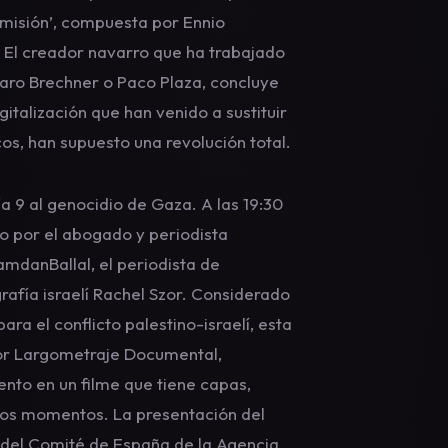
 misión’, compuesta por Ennio
 El creador navarro que ha trabajado
varo Brechner o Paco Plaza, concluye
gitalización que han venido a sustituir
cos, han supuesto una revolución total.
a 9 al genocidio de Gaza. A las 19:30
do por el abogado y periodista
amdanBallal, el periodista de
grafía israelí Rachel Szor. Considerado
ara el conflicto palestino-israelí, esta
jor Largometraje Documental,
ento en un filme que tiene capas,
tos momentos. La presentación del
a del Comité de España de la Agencia