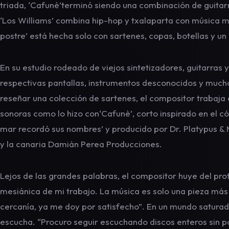
triada, ‘Cafunè’terminó siendo una combinación de guitar
‘Los Williams’ combina hip-hop y txalaparta con música más
postre’ está hecha solo con sartenes, copas, botellas y un 
En su estudio rodeado de viejos sintetizadores, guitarras 
respectivas pantallas, instrumentos desconocidos y much
reseñar una colección de sartenes, el compositor trabaja 
sonoras como lo hizo con‘Cafunè’, corto inspirado en el c
mar recordó sus nombres’ y producido por Dr. Platypus 
y la canaria Damián Perea Producciones.
Lejos de las grandes palabras, el compositor huye del pr
mesiánica de mi trabajo. La música es solo una pieza más 
cercanía, ya me doy por satisfecho”. En un mundo saturado 
escucha. “Procuro seguir escuchando discos enteros sin p