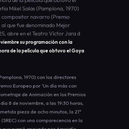
ora de la película que obtuvo el
tía Mikel Salas (Pamplona, 1970)
 El compositor navarro (Premio
a al que fue denominado Mejor
, abre en el Teatro Víctor Jara d
 noviembre su programación con la
ora de la película que obtuvo el Goya
Pamplona, 1970) con los directores
Premio Europeo por ‘Un día más con
tometraje de Animación en los Premios
día 8 de noviembre, a las 19:30 horas,
metida pieza de ocho minutos, la 21º
o (SREC) con una comparecencia en la
ula que surgió apoyada por Amnistía