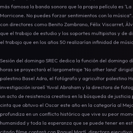
más famosa la banda sonora que la propia película es ‘La
Morricone. No puedes forzar sentimientos con la música”.
con directores como Benito Zambrano, Félix Viscarret, Ál
que el trabajo de estudio y los soportes multipistas y de di
el trabajo que en los años 50 realizarían infinidad de músi
Sesión del domingo SREC dedica la función del domingo dí
horas se proyectará el largometraje ‘No other land’ dirigi
palestino Basel Adra, el fotógrafo y agricultor palestino H
investigación israelí Yuval Abraham y la directora de foto
un acto de resistencia creativa en la búsqueda de justicia p
cinta que obtuvo el Oscar este año en la categoría al Me
profundiza en un conflicto histórico que vive su peor mom
humanidad y toda la esperanza que se puede tener en es
citado filme contará con Raquel Martí, directora ejecutiv