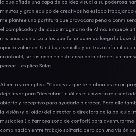
lo que añade una capa de calidez visual a su poderosa nar
minutos y gran equipo de creativos ha estado trabajando 
me plantee una partitura que provocara pena o conmiserac
el complicado y delicado imaginario de Alma. Empecé a t
mis uñas o un arco a los que fui añadiendo luego la base 
aporta volumen. Un dibujo sencillo y de trazo infantil a
no infantil, se fusionan en este caso para ofrecer un men
pensar”, explica Salas.
Abierto y receptivo “Cada vez que te embarcas en un proye
dejollevar para “descubrir” cuál es el universo musical a
abierto y receptivo para ayudarlo a crecer. Para ello ta
la visión (y el oído) del director o directora de la película
musicales (la famosa zona de confort) para aventurarme 
combinación entre trabajo solitario,pero con una visión de