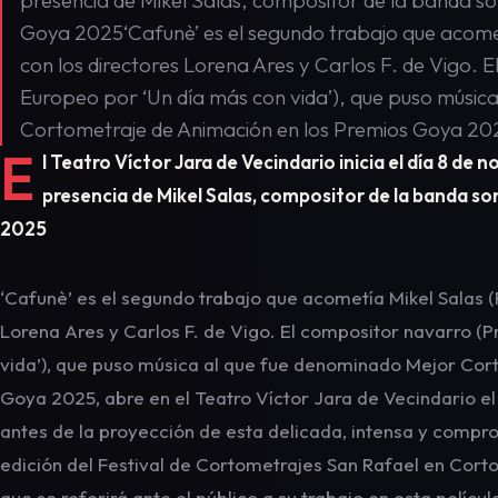
presencia de Mikel Salas, compositor de la banda son
Goya 2025‘Cafunè’ es el segundo trabajo que acome
con los directores Lorena Ares y Carlos F. de Vigo.
Europeo por ‘Un día más con vida’), que puso músic
Cortometraje de Animación en los Premios Goya 2025
E
l Teatro Víctor Jara de Vecindario inicia el día 8 de
presencia de Mikel Salas, compositor de la banda son
2025
‘Cafunè’ es el segundo trabajo que acometía Mikel Salas (
Lorena Ares y Carlos F. de Vigo. El compositor navarro (
vida’), que puso música al que fue denominado Mejor Cor
Goya 2025, abre en el Teatro Víctor Jara de Vecindario el 
antes de la proyección de esta delicada, intensa y compro
edición del Festival de Cortometrajes San Rafael en Cort
que se referirá ante el público a su trabajo en esta pelíc