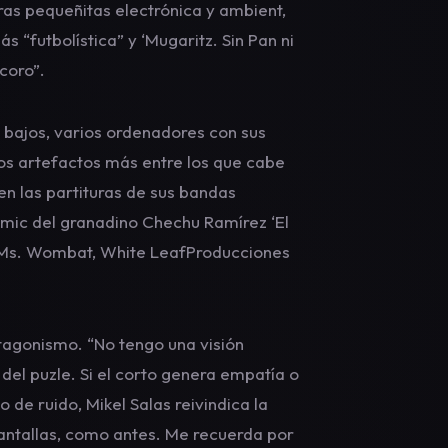
ras pequeñitas electrónica y ambient,
 “futbolística” y ‘Mugaritz. Sin Pan ni
coro”.
y bajos, varios ordenadores con sus
os artefactos más entre los que cabe
en las partituras de sus bandas
ómic del granadino Chechu Ramírez ‘El
& Ms. Wombat, White LeafProducciones
otagonismo. “No tengo una visión
del puzle. Si el corto genera empatía o
de ruido, Mikel Salas reivindica la
antallas, como antes. Me recuerda por