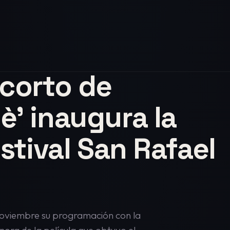
 corto de
è’ inaugura la
stival San Rafael
e noviembre su programación con la