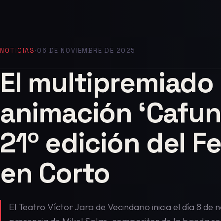
NOTICIAS
·
06 DE NOVIEMBRE DE 2025
El multipremiado
animación ‘Cafun
21º edición del Fe
en Corto
El Teatro Víctor Jara de Vecindario inicia el día 8 d