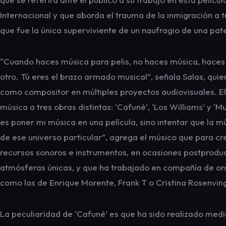
Internacional y que aborda el trauma de la inmigración a t
que fue la única superviviente de un naufragio de una pat
“Cuando haces música para pelis, no haces música, haces pe
otro. Tú eres el brazo armado musical”, señala Salas, qui
como compositor en múltiples proyectos audiovisuales. El 
música a tres obras distintas: ‘Cafunè’, ‘Los Williams’ y ‘Mu
es poner mi música en una película, sino intentar que la m
de ese universo particular”, agrega el músico que para cre
recursos sonoros e instrumentos, en ocasiones postprodu
atmósferas únicas, y que ha trabajado en compañía de orq
como las de Enrique Morente, Frank T o Cristina Rosenvin
La peculiaridad de ‘Cafunè’ es que ha sido realizado media