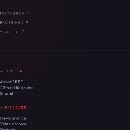
INSTAGRAM
↗
FACEBOOK
↗
YOUTUBE
↗
FESTIVAL
About SREC
22th edition rules
Submit
DISCOVER
News archive
Video archive
Projects